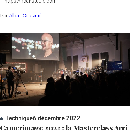
https://hdairstudio.com
Par
Alban Cousinié
Technique
6 décembre 2022
Camerimage 2022 : la Masterclass Arri