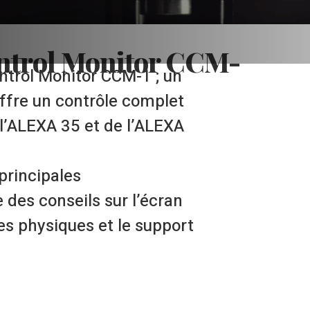
ntrol Monitor CCM-
trol Monitor CCM-1 ; un
ffre un contrôle complet
l’ALEXA 35 et de l’ALEXA
principales
 des conseils sur l’écran
es physiques et le support