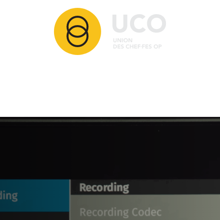
Articles
Membres
Partenaires
Ressources
Comment adhérer ?
Contact
Nos activités