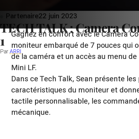
Partenaire
22 juin 2023
TECH TALK : Camera Co
Gagnez en confort avec le Camera Con
1
moniteur embarqué de 7 pouces qui o
Par
ARRI
de la caméra et un accès au menu de 
Mini LF.
Dans ce Tech Talk, Sean présente les 
caractéristiques du moniteur et donne
tactile personnalisable, les command
mécanique.