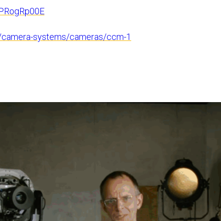
hPRogRp00E
en/camera-systems/cameras/ccm-1