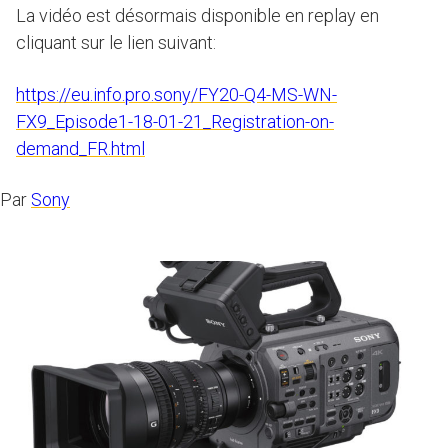
La vidéo est désormais disponible en replay en
cliquant sur le lien suivant:
https://eu.info.pro.sony/FY20-Q4-MS-WN-
FX9_Episode1-18-01-21_Registration-on-
demand_FR.html
Par
Sony