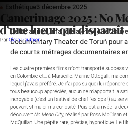
Esthétique
3 décembre 2025
Camerimage 2025 : No Mea
d’une lueur qui disparaît
Cette année, ma joie a été de retrouve
Par
Clara Pauthier
Documentary Theater de Toruń pour a
de courts métrages documentaires en
Les quatre premiers films m’ont transporté successi
en Colombie et… à Marseille. Marine Ottogalli, ma c
lequel j’avais préféré. Je n’ai pas su quoi lui répondre
tous beaucoup appréciés, aucun ne m’apportait la sat
incroyable (c’est un festival de chef·fes ops !) au serv
pouvant stimuler ma curiosité. Puis est arrivée la deux
découvert
No Mean Cit
y, réalisé par Ross McClean et
McQuillan. Une pépite rare, précise, hypnotique. Le fil