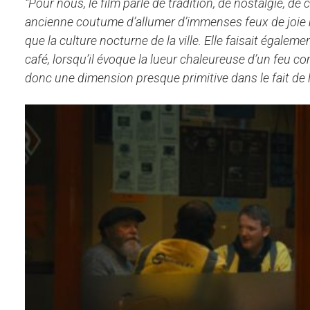
“Pour nous, le film parle de tradition, de nostalgie, d
ancienne coutume d’allumer d’immenses feux de joie re
que la culture nocturne de la ville.
Elle faisait égaleme
café, lorsqu’il évoque la lueur chaleureuse d’un feu c
donc une dimension presque primitive dans le fait de l’