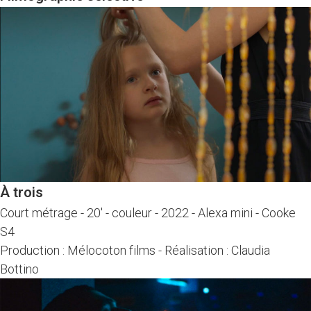
À trois
Court métrage
-
20' - couleur - 2022
-
Alexa mini - Cooke
S4
Production : Mélocoton films
-
Réalisation : Claudia
Bottino