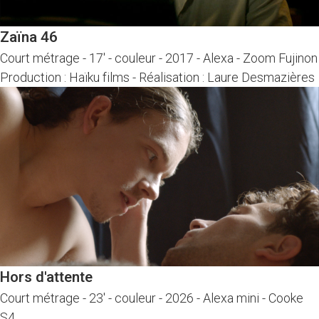
Zaïna 46
Court métrage
-
17' - couleur - 2017
-
Alexa - Zoom Fujinon
Production : Haïku films
-
Réalisation : Laure Desmazières
Hors d'attente
Court métrage
-
23' - couleur - 2026
-
Alexa mini - Cooke
S4