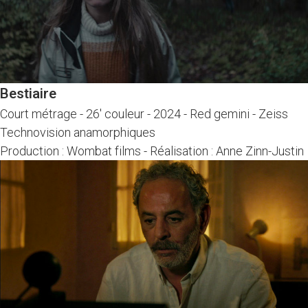
Bestiaire
Court métrage
-
26' couleur - 2024
-
Red gemini - Zeiss
Technovision anamorphiques
Production : Wombat films
-
Réalisation : Anne Zinn-Justin