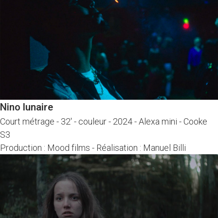
Nino lunaire
Court métrage
-
32' - couleur - 2024
-
Alexa mini - Cooke
S3
Production : Mood films
-
Réalisation : Manuel Billi