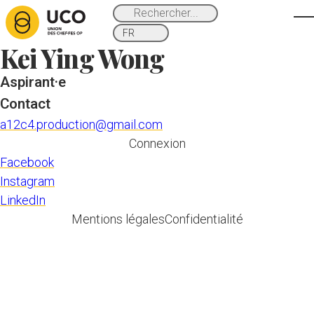
Skip to main content
Kei Ying Wong
Aspirant·e
Contact
a12c4.production@gmail.com
Connexion
Facebook
Instagram
LinkedIn
Mentions légales
Confidentialité