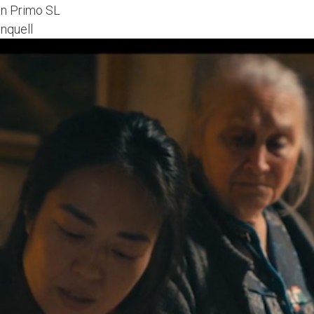
on Primo SL
nnquell