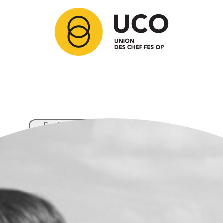
Articles
Membres
Partenaires
Ressources
Comment adhérer ?
Contact
Nos activités