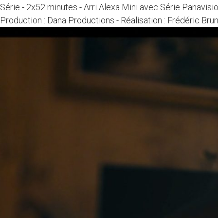
Série
-
2x52 minutes
-
Arri Alexa Mini avec Série Panavisi
Production : Dana Productions
-
Réalisation : Frédéric Bru