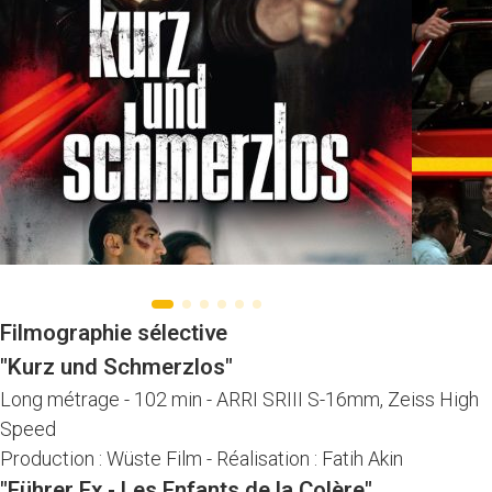
Filmographie sélective
"Kurz und Schmerzlos"
Long métrage
-
102 min
-
ARRI SRIII S-16mm, Zeiss High
Speed
Production : Wüste Film
-
Réalisation : Fatih Akin
"Führer Ex - Les Enfants de la Colère"