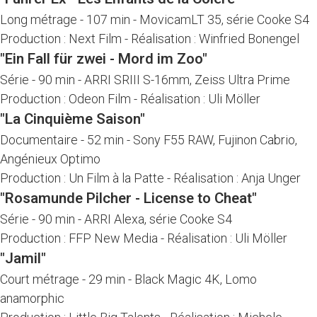
Long métrage
-
107 min
-
MovicamLT 35, série Cooke S4
Production : Next Film
-
Réalisation : Winfried Bonengel
"Ein Fall für zwei - Mord im Zoo"
Série
-
90 min
-
ARRI SRIII S-16mm, Zeiss Ultra Prime
Production : Odeon Film
-
Réalisation : Uli Möller
"La Cinquième Saison"
Documentaire
-
52 min
-
Sony F55 RAW, Fujinon Cabrio,
Angénieux Optimo
Production : Un Film à la Patte
-
Réalisation : Anja Unger
"Rosamunde Pilcher - License to Cheat"
Série
-
90 min
-
ARRI Alexa, série Cooke S4
Production : FFP New Media
-
Réalisation : Uli Möller
"Jamil"
Court métrage
-
29 min
-
Black Magic 4K, Lomo
anamorphic