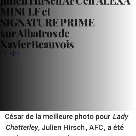
Julien Hirsch AFC en ALEXA
MINI LF et
SIGNATURE PRIME
sur Albatros de
Xavier Beauvois
Par
ARRI
César de la meilleure photo pour
Lady
Chatterley
, Julien
Hirsch
, AFC , a été