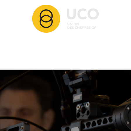
Articles
Membres
Partenaires
Ressources
Comment adhérer ?
Contact
Nos activités