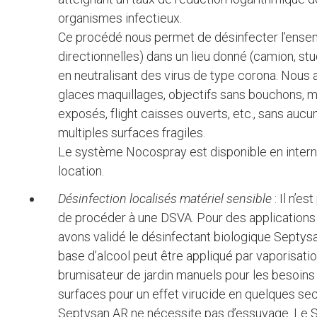
organismes infectieux.
Ce procédé nous permet de désinfecter l’ense
directionnelles) dans un lieu donné (camion, st
en neutralisant des virus de type corona. Nous 
glaces maquillages, objectifs sans bouchons, 
exposés, flight caisses ouverts, etc., sans auc
multiples surfaces fragiles.
Le système Nocospray est disponible en interne, 
location.
Désinfection localisés matériel sensible
: Il n’e
de procéder à une DSVA. Pour des applications 
avons validé le désinfectant biologique Septysa
base d’alcool peut être appliqué par vaporisatio
brumisateur de jardin manuels pour les besoins
surfaces pour un effet virucide en quelques sec
Septysan AR ne nécessite pas d’essuyage. Le 