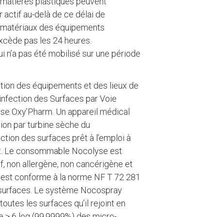
s matières plastiques peuvent
actif au-delà de ce délai de
aux matériaux des équipements
excède pas les 24 heures.
 n’a pas été mobilisé sur une période
ction des équipements et des lieux de
infection des Surfaces par Voie
ise Oxy’Pharm. Un appareil médical
ion par turbine sèche du
ion des surfaces prêt à l’emploi à
nt. Le consommable Nocolyse est
f, non allergène, non cancérigène et
 est conforme à la norme NF T 72 281
 surfaces. Le système Nocospray
outes les surfaces qu’il rejoint en
e > 6 log (99,9999%) des micro-