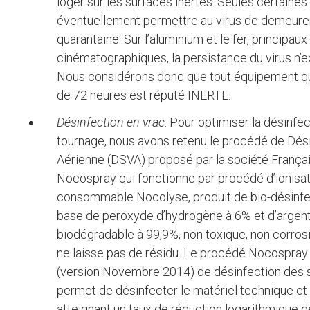
loger sur les surfaces inertes. Seules certaine
éventuellement permettre au virus de demeurer 
quarantaine. Sur l’aluminium et le fer, princip
cinématographiques, la persistance du virus n’
Nous considérons donc que tout équipement qui
de 72 heures est réputé INERTE.
Désinfection en vrac
: Pour optimiser la désinfe
tournage, nous avons retenu le procédé de Dés
Aérienne (DSVA) proposé par la société França
Nocospray qui fonctionne par procédé d’ionisat
consommable Nocolyse, produit de bio-désinfect
base de peroxyde d’hydrogène à 6% et d’arge
biodégradable à 99,9%, non toxique, non corrosi
ne laisse pas de résidu. Le procédé Nocospray
(version Novembre 2014) de désinfection des
permet de désinfecter le matériel technique et t
atteignant un taux de réduction logarithmique d