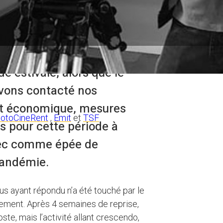
 secteur professionnel
de estivale, alors que le
avons contacté nos
act économique, mesures
otoCineRent
,
Emit
et
TSF
s pour cette période à
avec comme épée de
pandémie.
us ayant répondu n’a été touché par le
ement. Après 4 semaines de reprise,
oste, mais l’activité allant crescendo,