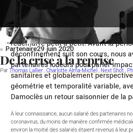
Après 67 jours de confinement, notre
redémarre petit à petit. Avant la pério
Partenaire
29 juin 2020
déconfinement suit son cours, nous 
De la crise à la reprise
partenaires loueurs pour parler imp
Par
Thomas Lallier
,
Charlotte Alma-Michel
,
Next Shot
,
Ph
sanitaires et globalement perspective
géométrie et temporalité variable, 
Damoclès un retour saisonnier de la 
À leur connaissance, aucun salarié des partenaires no
coronavirus, du moins de manière confirmée médical
environ la moitié des salariés étaient revenus à leur p