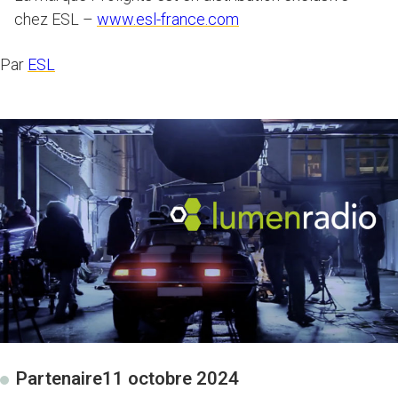
chez ESL –
www.esl-france.com
Par
ESL
Partenaire
11 octobre 2024