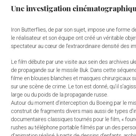
Une investigation cinématographiq
Iron Butterflies, de par son sujet, impose une forme d
le réalisateur et son équipe ont créé un véritable objet
spectateur au cœur de l’extraordinaire densité des i
Le film débute par une visite aux sein des archives uk
de propagande sur le missile Buk. Dans cette séquenc
filme en blouses blanches et masques chirurgicaux su
sur une scène de crime. Le ton est donné, qu’il s’agiss
large ou du poids de la propagande russe.
Autour du moment d’interception du Boeing par le miss
construit de fragments divers mais aussi de types d’i
documentaires classiques tournés pour le film, « found
rushes au téléphone portable filmés par un des personn
d’animation réalisé à partir de dessins d’enfants, arc