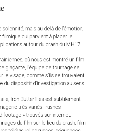
ue
e solennité, mais au-delà de l’émotion,
 filmique qui parvient à placer le
mplications autour du crash du MH17.
rainiennes, où nous est montré un film
e glaçante, l’équipe de tournage se
r le visage, comme s’ils se trouvaient
e du dispositif d’investigation au sens
ile, Iron Butterflies est subtilement
magerie très variés : rushes
 footage » trouvés sur internet,
ages du film sur le lieu du crash, film
hives télévisuelles russes, séquences