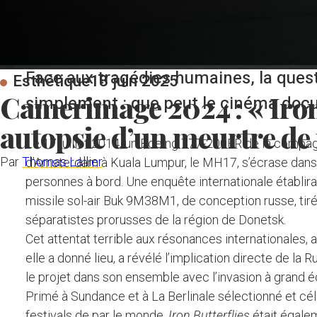
Face aux tragédies humaines, la quest
Esthétique
18 juin 2025
Camerimage 2024 : « Iron 
simplement : que peut le cinéma doc
autopsie d’un meurtre de
Le 17 juillet 2014, un Boeing 777-200ER de la compagn
Par
Thomas Lallier
d’Amsterdam à Kuala Lumpur, le MH17, s’écrase dans l’
personnes à bord. Une enquête internationale établira 
missile sol-air Buk 9M38M1, de conception russe, tir
séparatistes prorusses de la région de Donetsk.
Cet attentat terrible aux résonances internationales, 
elle a donné lieu, a révélé l’implication directe de la 
le projet dans son ensemble avec l’invasion à grand é
Primé à Sundance et à La Berlinale sélectionné et cé
festivals de par le monde,
Iron Butterflies
était égale