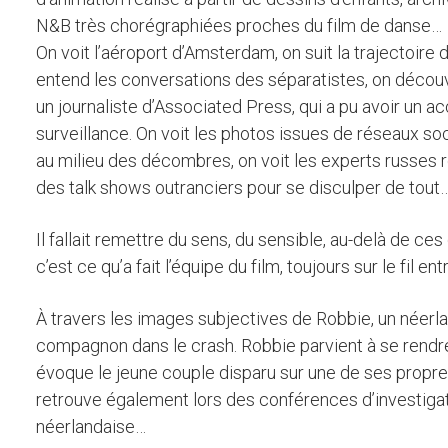
N&B très chorégraphiées proches du film de danse…
On voit l’aéroport d’Amsterdam, on suit la trajectoire du
entend les conversations des séparatistes, on découvr
un journaliste d’Associated Press, qui a pu avoir un a
surveillance. On voit les photos issues de réseaux so
au milieu des décombres, on voit les experts russes 
des talk shows outranciers pour se disculper de tout
Il fallait remettre du sens, du sensible, au-delà de ce
c’est ce qu’a fait l’équipe du film, toujours sur le fil ent
À travers les images subjectives de Robbie, un néerl
compagnon dans le crash. Robbie parvient à se rendre 
évoque le jeune couple disparu sur une de ses propr
retrouve également lors des conférences d’investigat
néerlandaise…