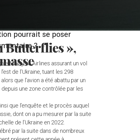
ion pourrait se poser
Butterflies »,
umentaire ?
 masse
ie Malaysia Airlines assurant un vol
est de l’Ukraine, tuant les 298
alors que l’avion a été abattu par un
é depuis une zone contrôlée par les
ainsi que l’enquête et le procès auquel
Russie, dont on a pu mesurer par la suite
chelle de l’Ukraine en 2022.
lébré par la suite dans de nombreux
ment présent cette année à