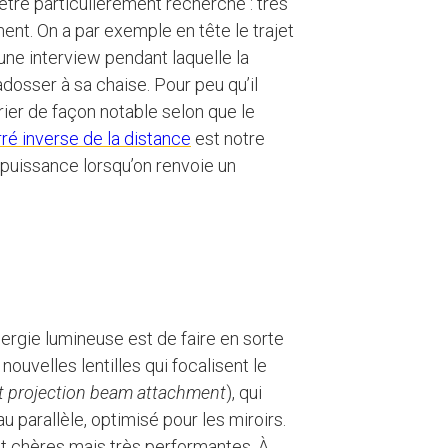
-être particulièrement recherché : très
nt. On a par exemple en tête le trajet
une interview pendant laquelle la
dosser à sa chaise. Pour peu qu’il
rier de façon notable selon que le
arré inverse de la distance
est notre
e puissance lorsqu’on renvoie un
ergie lumineuse est de faire en sorte
nouvelles lentilles qui focalisent le
t projection beam attachment
), qui
 parallèle, optimisé pour les miroirs.
t chères mais très performantes. À