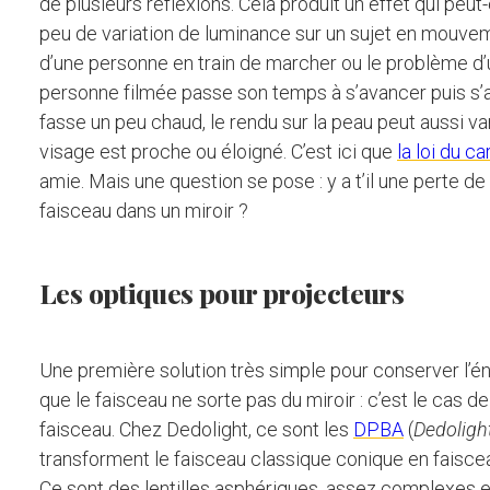
de plusieurs réflexions. Cela produit un effet qui peut
peu de variation de luminance sur un sujet en mouveme
d’une personne en train de marcher ou le problème d’
personne filmée passe son temps à s’avancer puis s’a
fasse un peu chaud, le rendu sur la peau peut aussi va
visage est proche ou éloigné. C’est ici que
la loi du c
amie. Mais une question se pose : y a t’il une perte d
faisceau dans un miroir ?
Les optiques pour projecteurs
Une première solution très simple pour conserver l’én
que le faisceau ne sorte pas du miroir : c’est le cas de 
faisceau. Chez Dedolight, ce sont les
DPBA
(
Dedoligh
transforment le faisceau classique conique en faisceau
Ce sont des lentilles asphériques, assez complexes e