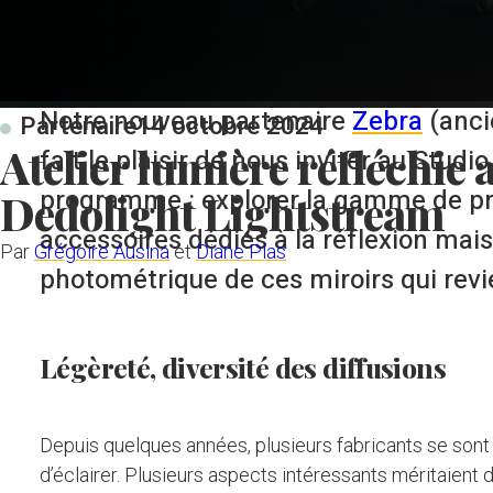
Notre nouveau partenaire
Zebra
(anci
Partenaire
14 octobre 2024
Atelier lumière réfléchie 
fait le plaisir de nous inviter au Studi
Dedolight Lightstream
programme : explorer la gamme de pro
accessoires dédiés à la réflexion mais
Par
Grégoire Ausina
et
Diane Plas
photométrique de ces miroirs qui revi
Légèreté, diversité des diffusions
Depuis quelques années, plusieurs fabricants se sont
d’éclairer. Plusieurs aspects intéressants méritaient 