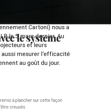
ennement Cartoni) nous a
avec le systeme
o LB le 5 mars dernier. Au
jecteurs et leurs
 aussi mesurer l’efficacité
ennent au goût du jour.
 remis à plancher sur cette façon
d’être creusés.